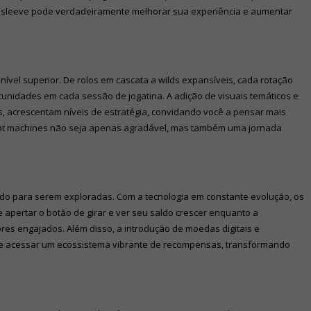
 na sleeve pode verdadeiramente melhorar sua experiência e aumentar
ível superior. De rolos em cascata a wilds expansíveis, cada rotação
unidades em cada sessão de jogatina. A adição de visuais temáticos e
, acrescentam níveis de estratégia, convidando você a pensar mais
lot machines não seja apenas agradável, mas também uma jornada
do para serem exploradas. Com a tecnologia em constante evolução, os
apertar o botão de girar e ver seu saldo crescer enquanto a
es engajados. Além disso, a introdução de moedas digitais e
e acessar um ecossistema vibrante de recompensas, transformando