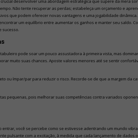
é crucial desenvolver uma abordagem estratégica que supere da mera s
 do tempo. Não tente recuperar as perdas; estabeleça um orçamento e apr
sivos que podem oferecer novas vantagens e uma jogabilidade dinâmica. 
a encontrar um equilíbrio entre aumentar os ganhos e manter seu saldo. 
e sucesso.
as
 tabuleiro pode soar um pouco assustadora à primeira vista, mas domina
lhorar muito suas chances. Aposte valores menores até se sentir confort
eto ou ímpar/par para reduzir o risco. Recorde-se de que a margem da ca
stas pequenas, pois melhorar suas competências contra variados oponente
. Ao entrar, você se percebe como se estivesse adentrando um mundo vib
biente pulsante com a excitação, à medida que cada lançamento de dados o