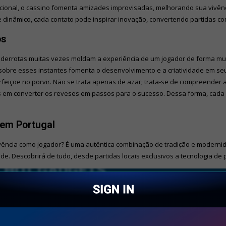
ional, o cassino fomenta amizades improvisadas, melhorando sua vivênci
e dinâmico, cada contato pode inspirar inovação, convertendo partidas 
os
s derrotas muitas vezes moldam a experiência de um jogador de forma mu
 sobre esses instantes fomenta o desenvolvimento e a criatividade em seu
eiçoe no porvir. Não se trata apenas de azar; trata-se de compreender a
 em converter os reveses em passos para o sucesso. Dessa forma, cada v
 em Portugal
vência como jogador? É uma autêntica combinação de tradição e modernid
. Descobrirá de tudo, desde partidas locais exclusivos a tecnologia de 