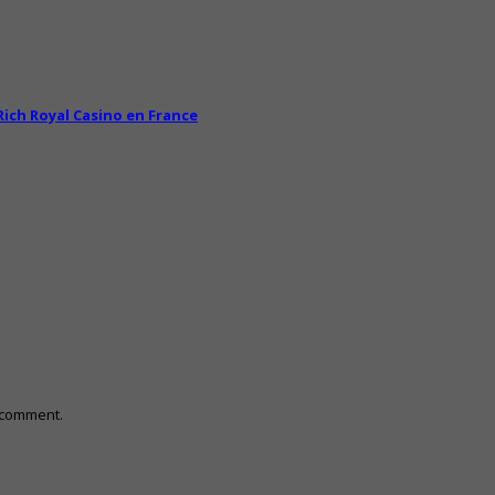
Rich Royal Casino en France
I comment.