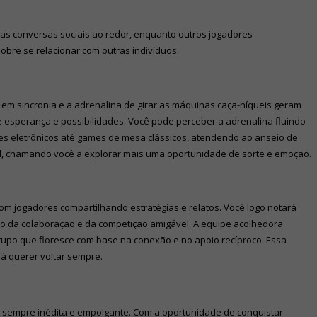
ivas conversas sociais ao redor, enquanto outros jogadores
bre se relacionar com outras indivíduos.
 em sincronia e a adrenalina de girar as máquinas caça-níqueis geram
 esperança e possibilidades. Você pode perceber a adrenalina fluindo
es eletrônicos até games de mesa clássicos, atendendo ao anseio de
al, chamando você a explorar mais uma oportunidade de sorte e emoção.
m jogadores compartilhando estratégias e relatos. Você logo notará
ão da colaboração e da competição amigável. A equipe acolhedora
grupo que floresce com base na conexão e no apoio recíproco. Essa
rá querer voltar sempre.
 sempre inédita e empolgante. Com a oportunidade de conquistar