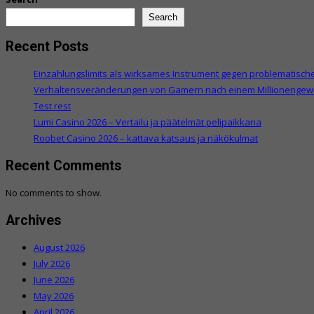
Search
Recent Posts
Einzahlungslimits als wirksames Instrument gegen problematisc
Verhaltensveränderungen von Gamern nach einem Millionengewin
Test rest
Lumi Casino 2026 – Vertailu ja päätelmät pelipaikkana
Roobet Casino 2026 – kattava katsaus ja näkökulmat
Recent Comments
No comments to show.
Archives
August 2026
July 2026
June 2026
May 2026
April 2026