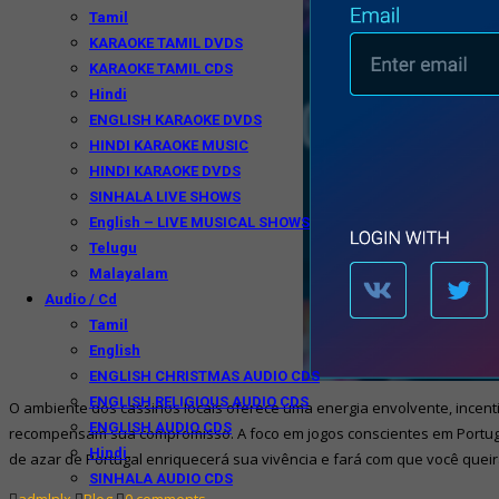
Tamil
KARAOKE TAMIL DVDS
KARAOKE TAMIL CDS
Hindi
ENGLISH KARAOKE DVDS
HINDI KARAOKE MUSIC
HINDI KARAOKE DVDS
SINHALA LIVE SHOWS
English – LIVE MUSICAL SHOWS
Telugu
Malayalam
Audio / Cd
Tamil
English
ENGLISH CHRISTMAS AUDIO CDS
ENGLISH RELIGIOUS AUDIO CDS
O ambiente dos cassinos locais oferece uma energia envolvente, incent
ENGLISH AUDIO CDS
recompensam sua compromisso. A foco em jogos conscientes em Portuga
Hindi
de azar de Portugal enriquecerá sua vivência e fará com que você quei
SINHALA AUDIO CDS