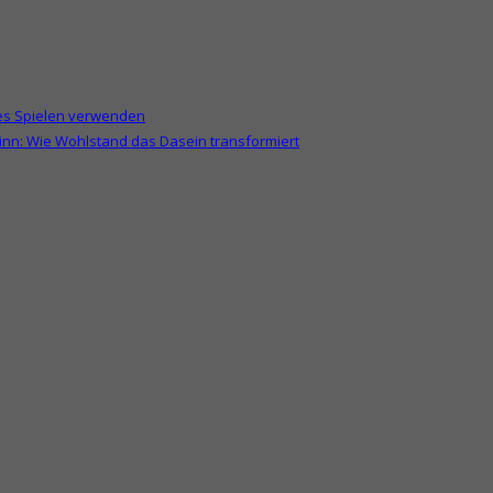
hes Spielen verwenden
n: Wie Wohlstand das Dasein transformiert