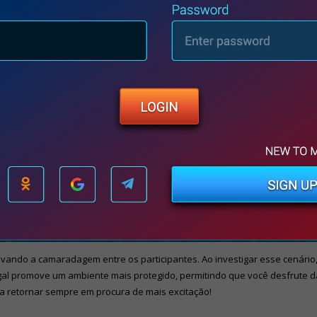
ivando a camaradagem entre os participantes. Ao investigar esse cenári
l promove um ambiente mais protegido, permitindo que você desfrute da
ra retornar sempre em procura de mais excitação!