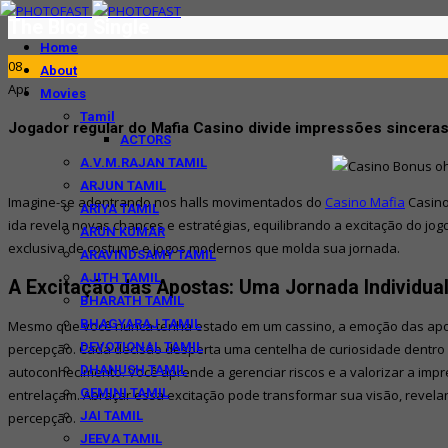
The Blog Single
Home
08
About
Apr
Movies
Tamil
Jogador regular do Mafia Casino divide impressões sinceras
ACTORS
A.V.M.RAJAN TAMIL
ARJUN TAMIL
Imagine-se adentrando nos halls movimentados do
Casino Mafia
Casino
ARIYA TAMIL
ida revela novas chances e estratégias, equilibrando a excitação do 
ARUN KUMAR
exclusiva de costume e jogos modernos que molda sua jornada.
ARAVINDSAMY TAMIL
AJITH TAMIL
A Excitação das Apostas: Uma Jornada Individua
BHARATH TAMIL
BHAGYARAJ TAMIL
Mesmo que você nunca tenha estado em um cassino, a emoção das aposta
DEVOTIONAL TAMIL
percepção. Cada decisão desperta uma centelha de curiosidade dentro 
DHANUSH TAMIL
autoconhecimento. Você aprende a gerenciar riscos e a valorizar a impr
GEMINI TAMIL
entrelaçam. Abraçar essa excitação pode transformar sua visão, revel
JAI TAMIL
percepção.
JEEVA TAMIL